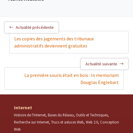
Actualité précédente
Les copies des jugements des tribunaux
administratifs deviennent gratuites
Actualité suivante
La première souris était en bois : In memoriam
Douglas Englebart
Internet
Histoire de l'Internet
Bases du Réseau
Outils et Techniques
Recherche sur Internet
Trucs et astuces Web
Web 2.0
Conception
Web