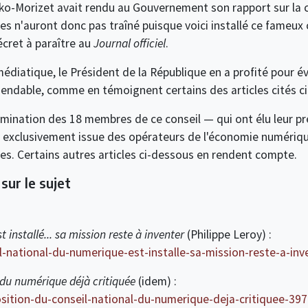
ko-Morizet avait rendu au Gouvernement son rapport sur la c
ses n'auront donc pas traîné puisque voici installé ce fameux 
décret à paraître au
Journal officiel
.
médiatique, le Président de la République en a profité pour év
mendable, comme en témoignent certains des articles cités c
nomination des 18 membres de ce conseil — qui ont élu leur p
, exclusivement issue des opérateurs de l'économie numériq
es. Certains autres articles ci-dessous en rendent compte.
sur le sujet
installé... sa mission reste à inventer
(Philippe Leroy) :
il-national-du-numerique-est-installe-sa-mission-reste-a-i
 du numérique déjà critiquée
(idem) :
sition-du-conseil-national-du-numerique-deja-critiquee-39