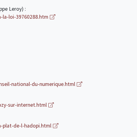
ippe Leroy) :
a-la-loi-39760288.htm
nseil-national-du-numerique.html
zy-sur-internet.html
-plat-de-l-hadopi.html