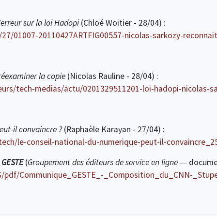
erreur sur la loi Hadopi
(Chloé Woitier - 28/04) :
/27/01007-20110427ARTFIG00557-nicolas-sarkozy-reconnait-s
 réexaminer la copie
(Nicolas Rauline - 28/04) :
eurs/tech-medias/actu/0201329511201-loi-hadopi-nicolas-sa
eut-il convaincre ?
(Raphaèle Karayan - 27/04) :
h-tech/le-conseil-national-du-numerique-peut-il-convaincre_
u
GESTE
(
Groupement des éditeurs de service en ligne
— document
/IMG/pdf/Communique_GESTE_-_Composition_du_CNN-_Stupef