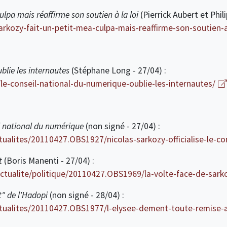
ulpa mais réaffirme son soutien à la loi
(Pierrick Aubert et Phil
arkozy-fait-un-petit-mea-culpa-mais-reaffirme-son-soutien-
blie les internautes
(Stéphane Long - 27/04) :
e-conseil-national-du-numerique-oublie-les-internautes/
il national du numérique
(non signé - 27/04) :
tualites/20110427.OBS1927/nicolas-sarkozy-officialise-le-co
t
(Boris Manenti - 27/04) :
ctualite/politique/20110427.OBS1969/la-volte-face-de-sarko
t" de l'Hadopi
(non signé - 28/04) :
tualites/20110427.OBS1977/l-elysee-dement-toute-remise-a