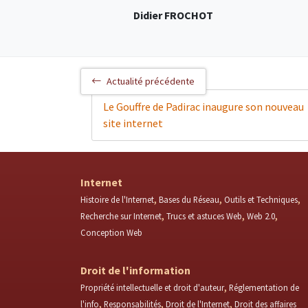
Didier FROCHOT
Actualité précédente
Le Gouffre de Padirac inaugure son nouveau
site internet
Internet
Histoire de l'Internet
Bases du Réseau
Outils et Techniques
Recherche sur Internet
Trucs et astuces Web
Web 2.0
Conception Web
Droit de l'information
Propriété intellectuelle et droit d'auteur
Réglementation de
l'info
Responsabilités
Droit de l'Internet
Droit des affaires