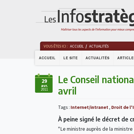
VOUS ÊTES ICI :
ACCUEIL
ACTUALITÉS
ACCUEIL
LE SITE
ACTUALITÉS
ARTICLE
Le Conseil nationa
29
avr.
avril
2011
Tags :
Internet/intranet
,
Droit de l
À peine signé le décret de c
"Le ministre auprès de la ministre 