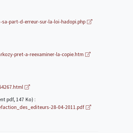
a-part-d-erreur-sur-la-loi-hadopi.php
rkozy-pret-a-reexaminer-la-copie.htm
254267.html
 pdf, 147 Ko) :
action_des_editeurs-28-04-2011.pdf