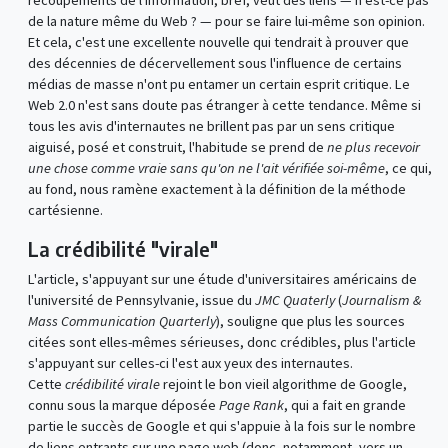
recoupements de l'information, bref, veut des liens — n'est-ce pas
de la nature même du Web ? — pour se faire lui-même son opinion.
Et cela, c'est une excellente nouvelle qui tendrait à prouver que
des décennies de décervellement sous l'influence de certains
médias de masse n'ont pu entamer un certain esprit critique. Le
Web 2.0 n'est sans doute pas étranger à cette tendance. Même si
tous les avis d'internautes ne brillent pas par un sens critique
aiguisé, posé et construit, l'habitude se prend de
ne plus recevoir
une chose comme vraie sans qu'on ne l'ait vérifiée soi-même
, ce qui,
au fond, nous ramène exactement à la définition de la méthode
cartésienne.
La crédibilité "virale"
L'article, s'appuyant sur une étude d'universitaires américains de
l'université de Pennsylvanie, issue du
JMC Quaterly
(
Journalism &
Mass Communication Quarterly
), souligne que plus les sources
citées sont elles-mêmes sérieuses, donc crédibles, plus l'article
s'appuyant sur celles-ci l'est aux yeux des internautes.
Cette
crédibilité virale
rejoint le bon vieil algorithme de Google,
connu sous la marque déposée
Page Rank
, qui a fait en grande
partie le succès de Google et qui s'appuie à la fois sur le nombre
de liens entrants sur une page web (donc, notamment, vers un