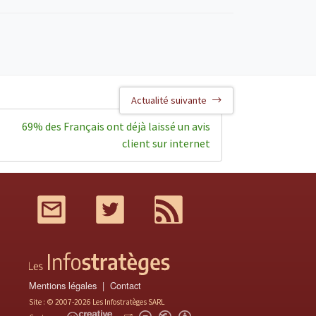
Actualité suivante
69% des Français ont déjà laissé un avis
client sur internet
Mail
Twitter
RSS
Mentions légales
Contact
Site : © 2007-2026 Les Infostratèges SARL