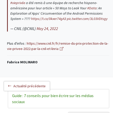
#vieprivée
a été remis à une équipe de recherche hispano-
américaine pour leur article « 50 Ways to Leak Your
#Data
: An
Exploration of Apps' Circumvention of the Android Permissions
System » ????
https://t.co/0kxer74gA3
pic.twitter.com/3L03VDtsgy
— CNIL (@CNIL)
May 24, 2022
Plus d'infos :
https://www.cnil.fr/fr/remise-du-prix-protection-de-la-
vie-privee-2022-par-la-cnil-et-linria
Fabrice MOLINARO
Actualité précédente
Guide : 7 conseils pour bien écrire sur les médias
sociaux