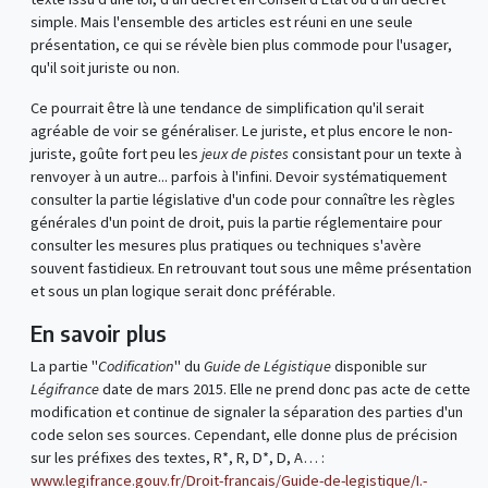
simple. Mais l'ensemble des articles est réuni en une seule
présentation, ce qui se révèle bien plus commode pour l'usager,
qu'il soit juriste ou non.
Ce pourrait être là une tendance de simplification qu'il serait
agréable de voir se généraliser. Le juriste, et plus encore le non-
juriste, goûte fort peu les
jeux de pistes
consistant pour un texte à
renvoyer à un autre... parfois à l'infini. Devoir systématiquement
consulter la partie législative d'un code pour connaître les règles
générales d'un point de droit, puis la partie réglementaire pour
consulter les mesures plus pratiques ou techniques s'avère
souvent fastidieux. En retrouvant tout sous une même présentation
et sous un plan logique serait donc préférable.
En savoir plus
La partie "
Codification
" du
Guide de Légistique
disponible sur
Légifrance
date de mars 2015. Elle ne prend donc pas acte de cette
modification et continue de signaler la séparation des parties d'un
code selon ses sources. Cependant, elle donne plus de précision
sur les préfixes des textes, R*, R, D*, D, A… :
www.legifrance.gouv.fr/Droit-francais/Guide-de-legistique/I.-