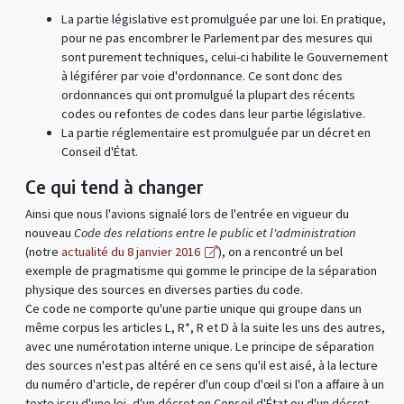
La partie législative est promulguée par une loi. En pratique,
pour ne pas encombrer le Parlement par des mesures qui
sont purement techniques, celui-ci habilite le Gouvernement
à légiférer par voie d'ordonnance. Ce sont donc des
ordonnances qui ont promulgué la plupart des récents
codes ou refontes de codes dans leur partie législative.
La partie réglementaire est promulguée par un décret en
Conseil d'État.
Ce qui tend à changer
Ainsi que nous l'avions signalé lors de l'entrée en vigueur du
nouveau
Code des relations entre le public et l'administration
(notre
actualité du 8 janvier 2016
), on a rencontré un bel
exemple de pragmatisme qui gomme le principe de la séparation
physique des sources en diverses parties du code.
Ce code ne comporte qu'une partie unique qui groupe dans un
même corpus les articles L, R*, R et D à la suite les uns des autres,
avec une numérotation interne unique. Le principe de séparation
des sources n'est pas altéré en ce sens qu'il est aisé, à la lecture
du numéro d'article, de repérer d'un coup d'œil si l'on a affaire à un
texte issu d'une loi, d'un décret en Conseil d'État ou d'un décret