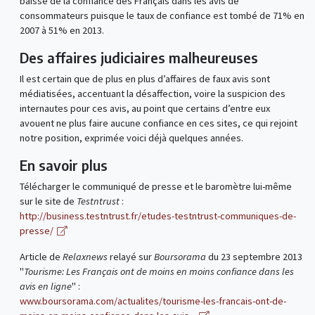
baisse de la confiance des Français dans les avis de
consommateurs puisque le taux de confiance est tombé de 71% en
2007 à 51% en 2013.
Des affaires judiciaires malheureuses
Il est certain que de plus en plus d’affaires de faux avis sont
médiatisées, accentuant la désaffection, voire la suspicion des
internautes pour ces avis, au point que certains d’entre eux
avouent ne plus faire aucune confiance en ces sites, ce qui rejoint
notre position, exprimée voici déjà quelques années.
En savoir plus
Télécharger le communiqué de presse et le baromètre lui-même
sur le site de
Testntrust
:
http://business.testntrust.fr/etudes-testntrust-communiques-de-
presse/
Article de
Relaxnews
relayé sur
Boursorama
du 23 septembre 2013
"
Tourisme: Les Français ont de moins en moins confiance dans les
avis en ligne
" :
www.boursorama.com/actualites/tourisme-les-francais-ont-de-