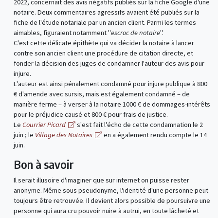
2022, concernait des avis négatifs publiés sur la fiche Google d'une
notaire. Deux commentaires agressifs avaient été publiés sur la
fiche de l'étude notariale par un ancien client. Parmi les termes
aimables, figuraient notamment "
escroc de notaire
".
C'est cette délicate épithète qui va décider la notaire à lancer
contre son ancien client une procédure de citation directe, et
fonder la décision des juges de condamner l'auteur des avis pour
injure.
L'auteur est ainsi pénalement condamné pour injure publique à 800
€ d'amende avec sursis, mais est également condamné – de
manière ferme – à verser à la notaire 1000 € de dommages-intérêts
pour le préjudice causé et 800 € pour frais de justice.
Le
Courrier Picard
s'est fait l'écho de cette condamnation le 2
juin ; le
Village des Notaires
en a également rendu compte le 14
juin.
Bon à savoir
Il serait illusoire d'imaginer que sur internet on puisse rester
anonyme. Même sous pseudonyme, l'identité d'une personne peut
toujours être retrouvée. Il devient alors possible de poursuivre une
personne qui aura cru pouvoir nuire à autrui, en toute lâcheté et