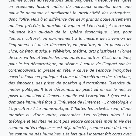
Comme toutes les révolutions technologiques, il déplace les lignes
en économie, faisant naître de nouveaux produits, donc une
nouvelle demande et améliorant la productivité des entreprises,
donc l’offre. Mais à la différence des deux grands bouleversements
qui l’ont précédé, la machine à vapeur et l’électricité, il exerce son
influence bien au-delà de la sphère économique. C’est, pour
l’univers culturel, un ébranlement à la mesure de l’invention de
l’imprimerie et de la découverte, en peinture, de la perspective.
Livre, cinéma, musique, télévision, théâtre, arts plastiques : l’onde
de choc va les atteindre les uns après les autres. C’est, de même,
pour le jeu démocratique, un séisme. A cause de l’impact sur les
contrepouvoirs, la presse en tête. A cause de l’espace incroyable
ouvert à l’opinion publique. A cause de l’accélération des réactions,
des émotions, des prises de position qui transforme l’exercice du
métier politique. Il faut désormais, au point où en est le net, se
poser la question à l’envers : quelle est l’exception ? Quel est le
domaine immunisé face à l’influence de l’Internet ? L’archéologie ?
L’agriculture ? La numismatique ? Toutes les activités sont, d’une
manière ou d’une autre, concernées. Les religions alors ? La
théologie et les rites ne sont pas encore concernés mais la vie des
communautés religieuses est déjà affectée, comme celle de toutes
les communautés humaines. Dès lors que l’Internet fait corps avec