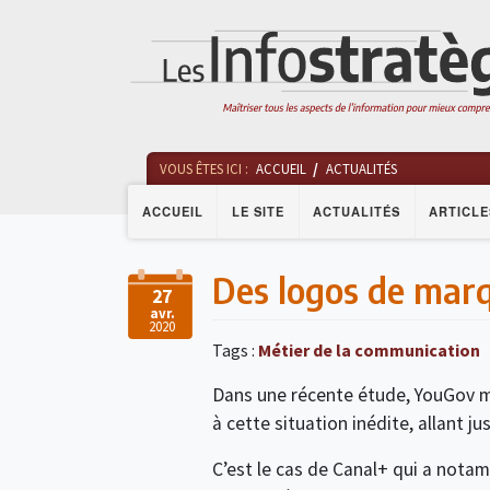
VOUS ÊTES ICI :
ACCUEIL
ACTUALITÉS
ACCUEIL
LE SITE
ACTUALITÉS
ARTICLE
Des logos de marqu
27
avr.
2020
Tags :
Métier de la communication
Dans une récente étude, YouGov m
à cette situation inédite, allant ju
C’est le cas de Canal+ qui a nota