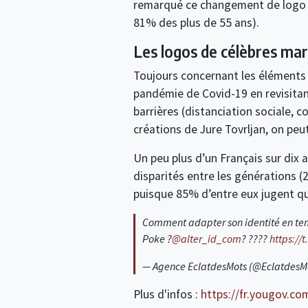
remarqué ce changement de logo de
81% des plus de 55 ans).
Les logos de célèbres mar
Toujours concernant les éléments d
pandémie de Covid-19 en revisitan
barrières (distanciation sociale, 
créations de Jure Tovrljan, on peu
Un peu plus d’un Français sur dix a
disparités entre les générations (
puisque 85% d’entre eux jugent que
Comment adapter son identité en tem
Poke ?
@alter_id_com
? ????
https:/
— Agence EclatdesMots (@EclatdesM
Plus d'infos :
https://fr.yougov.co