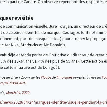
 la part de Canal+. On observe cependant des disparités en
ques revisités
e communication visuelle, Jure Tovrljan, un directeur de créa
t de célèbres identités de marque. Ces logos font notamment
confinement, port de masques etc...) pour stopper la propagat
t citer Nike, Starbucks et Mc Donald's.
vait déjà entendu parler de l’initiative du directeur de créat
23% des 18-34 ans vs. 4% des plus de 55 ans). Cette action e
 cette initiative est de bon goût.
ps de crise ? Zoom sur les
#logos
de
#marques
revisités à l'ère du
#co
/t.co/mTaBdd56eH
ots)
March 24, 2020
m/news/2020/04/24/marques-identite-visuelle-pendant-la-cri