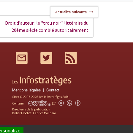
Actualité suivante
Droit d'auteur : le "trou noir" littéraire du
20ème siècle comblé autoritairement
Mail
Twitter
RSS
Mentions légales
Contact
Site : © 2007-2026 Les Infostratèges SARL
Contenu :
Directeurs de la publication :
Didier Frochot, Fabrice Molinaro
rsonalize