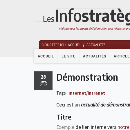
VOUS ÊTES ICI :
ACCUEIL
ACTUALITÉS
ACCUEIL
LE SITE
ACTUALITÉS
ARTICLE
Démonstration
28
nov.
2012
Tags :
Internet/intranet
Ceci est un
actualité de démonstra
Titre
Exemple
de lien interne vers
notre