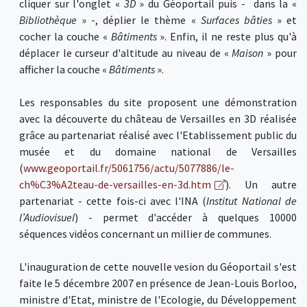
cliquer sur l'onglet «
3D
» du Géoportail puis - dans la «
Bibliothèque
» -, déplier le thème «
Surfaces bâties
» et
cocher la couche «
Bâtiments
». Enfin, il ne reste plus qu'à
déplacer le curseur d'altitude au niveau de «
Maison
» pour
afficher la couche «
Bâtiments
».
Les responsables du site proposent une démonstration
avec la découverte du château de Versailles en 3D réalisée
grâce au partenariat réalisé avec l'Etablissement public du
musée et du domaine national de Versailles
(
www.geoportail.fr/5061756/actu/5077886/le-
ch%C3%A2teau-de-versailles-en-3d.htm
). Un autre
partenariat - cette fois-ci avec l'INA (
Institut National de
l’Audiovisuel
) - permet d'accéder à quelques 10000
séquences vidéos concernant un millier de communes.
L'inauguration de cette nouvelle vesion du Géoportail s'est
faite le 5 décembre 2007 en présence de Jean-Louis Borloo,
ministre d'Etat, ministre de l'Ecologie, du Développement