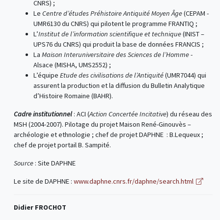
CNRS) ;
Le
Centre d’études Préhistoire Antiquité Moyen Âge
(CEPAM -
UMR6130 du CNRS) qui pilotent le programme FRANTIQ ;
L’
Institut de l’information scientifique et technique
(INIST –
UPS76 du CNRS) qui produit la base de données FRANCIS ;
La
Maison Interuniversitaire des Sciences de l’Homme
-
Alsace (MISHA, UMS2552) ;
L’équipe
Etude des civilisations de l’Antiquité
(UMR7044) qui
assurent la production et la diffusion du Bulletin Analytique
d’Histoire Romaine (BAHR).
Cadre institutionnel
: ACI (
Action Concertée Incitative
) du réseau des
MSH (2004-2007). Pilotage du projet Maison René-Ginouvès –
archéologie et ethnologie ; chef de projet DAPHNE : B.Lequeux ;
chef de projet portail B. Sampité.
Source
: Site DAPHNE
Le site de DAPHNE :
www.daphne.cnrs.fr/daphne/search.html
Didier FROCHOT