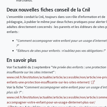
marchands.
Deux nouvelles fiches conseil de la Cnil
L'ensemble conduit la Cnil, toujours dans son rôle d'information et de
pédagogie, à publier le même jour deux fiches pratiques pour alerter 
adultes directement concernés : les parents et les éditeurs de sites 
enfants :
"
Comment accompagner votre enfant pour un usage d’internet 
?
"
"
Éditeurs de sites pour enfants : n’oubliez pas vos obligations !
"
En savoir plus
Voir l'actualité du 2 septembre "
Vie privée des enfants : une protection
insuffisante sur les sites Internet
" :
www.cnil.fr/linstitution/actualite/article/accessible/non/article/vie-pr
enfants-une-protection-insuffisante-sur-les-sites-internet/
Voir la fiche "
Comment accompagner votre enfant pour un usage d’int
plus sûr ?
" :
www.cnil.fr/linstitution/actualite/article/accessible/non/article/comm
accompagner-votre-enfant-pour-un-usage-dinternet-plus-sur/