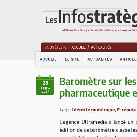
VOUS ÊTES ICI :
ACCUEIL
ACTUALITÉS
ACCUEIL
LE SITE
ACTUALITÉS
ARTICLE
Baromètre sur les 
28
sept.
pharmaceutique et
2017
Tags :
Identité numérique
,
E-réputa
L'agence Ultramedia a lancé un 
édition de ce baromètre classe le