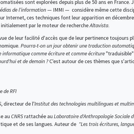
omatisées sont explorées depuis plus de 50 ans en France. Jo
édias de l’information
— IMMI — considère même cette discip
r Internet, ces techniques font leur apparition en décembre
initialement par le moteur de recherche
Altavista
.
 vue de leur facilité d'accès que de leur pertinence toujours
conomique.
Pourra-t-on un jour obtenir une traduction automatiq
de informatique comme écriture et comme écriture
"traduisible"
ourd'hui et de demain ?
C'est autour de ces thèmes que s'articu
te de RFI
S
, directeur de l’
Institut des technologies multilingues et multi
se au
CNRS
rattachée au
Laboratoire d'Anthropologie Sociale d
 antique et de ses langues. Auteur de
"
Les trois écritures, lang