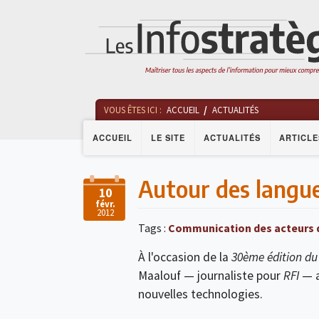
VOUS ÊTES ICI :
ACCUEIL
ACTUALITÉS
ACCUEIL
LE SITE
ACTUALITÉS
ARTICLE
Autour des langue
10
févr.
2012
Tags :
Communication des acteurs d
À l'occasion de la
30ème édition du
Maalouf — journaliste pour
RFI
— a
nouvelles technologies.