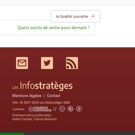
Actualité suivante
Quels outils de veille pour demain ?
Mail
Twitter
RSS
Mentions légales
Contact
Site : © 2007-2026 Les Infostratèges SARL
Contenu :
Directeurs de la publication :
Didier Frochot, Fabrice Molinaro