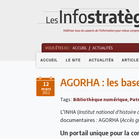
VOUS ÊTES ICI :
ACCUEIL
ACTUALITÉS
ACCUEIL
LE SITE
ACTUALITÉS
ARTICLE
AGORHA : les bases
12
mars
2012
Tags :
Bibliothèque numérique
,
Patr
L’INHA (
Institut national d'histoire d
documentaires : AGORHA (
Accès gl
Un portail unique pour la c