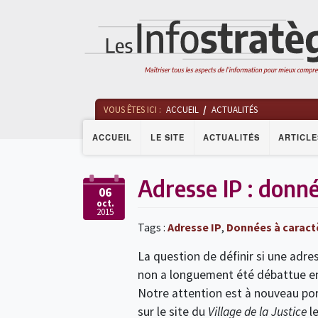
VOUS ÊTES ICI :
ACCUEIL
ACTUALITÉS
ACCUEIL
LE SITE
ACTUALITÉS
ARTICLE
Adresse IP : donn
06
oct.
2015
Tags :
Adresse IP
,
Données à caract
La question de définir si une adr
non a longuement été débattue en 
Notre attention est à nouveau port
sur le site du
Village de la Justice
le