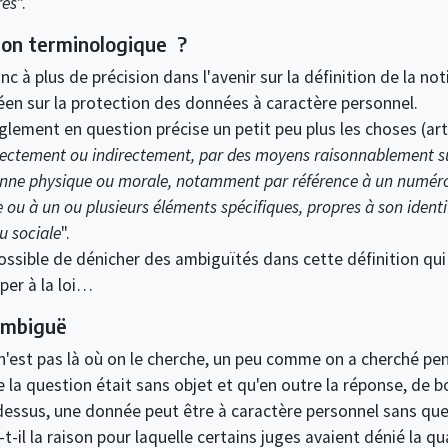
res
".
ion terminologique ?
donc à plus de précision dans l'avenir sur la définition de la 
en sur la protection des données à caractère personnel.
glement en question précise un petit peu plus les choses (artic
directement ou indirectement, par des moyens raisonnablement sus
onne physique ou morale, notamment par référence à un numéro 
gne ou à un ou plusieurs éléments spécifiques, propres à son ident
u sociale
".
 possible de dénicher des ambiguïtés dans cette définition qu
per à la loi…
ambiguë
n'est pas là où on le cherche, un peu comme on a cherché pen
 la question était sans objet et qu'en outre la réponse, de bon
dessus, une donnée peut être à caractère personnel sans que
-il la raison pour laquelle certains juges avaient dénié la q