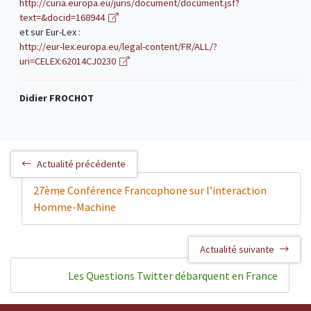
http://curia.europa.eu/juris/document/document.jsf?
text=&docid=168944
et sur Eur-Lex :
http://eur-lex.europa.eu/legal-content/FR/ALL/?
uri=CELEX:62014CJ0230
Didier FROCHOT
Actualité précédente
27ème Conférence Francophone sur l’interaction
Homme-Machine
Actualité suivante
Les Questions Twitter débarquent en France