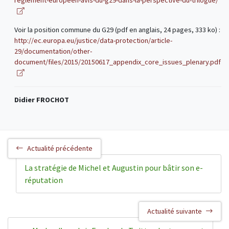
reglement-europeen-avis-du-g29-dans-la-perspective-du-trilogue/
Voir la position commune du G29 (pdf en anglais, 24 pages, 333 ko) :
http://ec.europa.eu/justice/data-protection/article-
29/documentation/other-
document/files/2015/20150617_appendix_core_issues_plenary.pdf
Didier FROCHOT
Actualité précédente
La stratégie de Michel et Augustin pour bâtir son e-
réputation
Actualité suivante