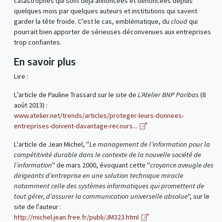
catastrophes qui sont déjà annoncées et dénoncées depuis
quelques mois par quelques auteurs et institutions qui savent
garder la tête froide. C’est le cas, emblématique, du
cloud
qui
pourrait bien apporter de sérieuses déconvenues aux entreprises
trop confiantes.
En savoir plus
Lire :
L’article de Pauline Trassard sur le site de
L’Atelier BNP Paribas
(8
août 2013) :
www.atelier.net/trends/articles/proteger-leurs-donnees-
entreprises-doivent-davantage-recours...
L'article de Jean Michel, "
Le management de l’information pour la
compétitivité durable dans le contexte de la nouvelle société de
l’information
" de mars 2000, évoquant cette "
croyance aveugle des
dirigeants d’entreprise en une solution technique miracle
notamment celle des systèmes informatiques qui promettent de
tout gérer, d’assurer la communication universelle absolue
", sur le
site de l'auteur :
http://michel.jean.free.fr/publi/JM323.html