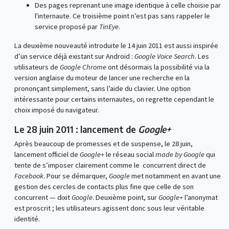
Des pages reprenant une image identique à celle choisie par
l'internaute. Ce troisième point n’est pas sans rappeler le
service proposé par
TinEye
.
La deuxième nouveauté introduite le 14 juin 2011 est aussi inspirée
d’un service déjà existant sur Android :
Google Voice Search
. Les
utilisateurs de
Google Chrome
ont désormais la possibilité via la
version anglaise du moteur de lancer une recherche en la
prononçant simplement, sans l’aide du clavier. Une option
intéressante pour certains internautes, on regrette cependant le
choix imposé du navigateur.
Le 28 juin 2011 : lancement de
Google+
Après beaucoup de promesses et de suspense, le 28 juin,
lancement officiel de
Google+
le réseau social
made by Google
qui
tente de s’imposer clairement comme le concurrent direct de
Facebook
. Pour se démarquer,
Google
met notamment en avant une
gestion des cercles de contacts plus fine que celle de son
concurrent — dixit
Google
. Deuxième point, sur
Google+
l’anonymat
est proscrit ; les utilisateurs agissent donc sous leur véritable
identité.