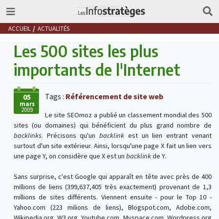
ACCUEIL
ACTUALITÉS
Les 500 sites les plus
importants de l'Internet
Tags :
Référencement de site web
05
mars
2009
Le site SEOmoz a publié un classement mondial des 500
sites (ou domaines) qui bénéficient du plus grand nombre de
backlinks
. Précisons qu'un
backlink
est un lien entrant venant
surtout d'un site extérieur. Ainsi, lorsqu'une page X fait un lien vers
une page Y, on considère que X est un
backlink
de Y.
Sans surprise, c'est Google qui apparaît en tête avec près de 400
millions de liens (399,637,405 très exactement) provenant de 1,3
millions de sites différents. Viennent ensuite - pour le Top 10 -
Yahoo.com (223 milions de liens), Blogspot.com, Adobe.com,
Wikipedia.org, W3.org, Youtube.com, Myspace.com, Wordpress.org