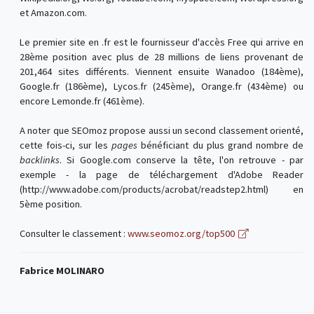
et Amazon.com.
Le premier site en .fr est le fournisseur d'accès Free qui arrive en
28ème position avec plus de 28 millions de liens provenant de
201,464 sites différents. Viennent ensuite Wanadoo (184ème),
Google.fr (186ème), Lycos.fr (245ème), Orange.fr (434ème) ou
encore Lemonde.fr (461ème).
A noter que SEOmoz propose aussi un second classement orienté,
cette fois-ci, sur les
pages
bénéficiant du plus grand nombre de
backlinks
. Si Google.com conserve la tête, l'on retrouve - par
exemple - la page de téléchargement d'Adobe Reader
(http://www.adobe.com/products/acrobat/readstep2.html) en
5ème position.
Consulter le classement :
www.seomoz.org/top500
Fabrice MOLINARO